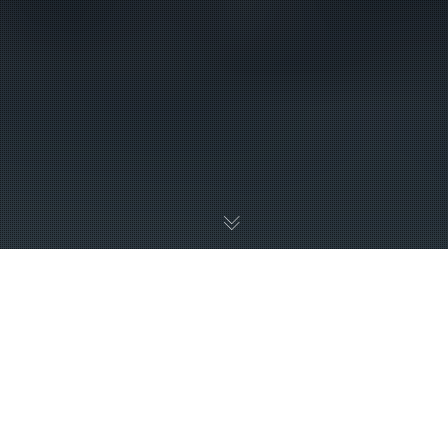
2001
Målselv // No exif…